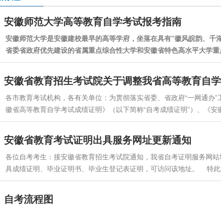
安徽师范大学高等教育自学考试报考指南
安徽师范大学是安徽建校最早的高等学府，坐落在具有“徽风皖韵、千
省委省政府优先建设的省属重点综合性大学和安徽省特色高水平大学重
士、硕士、学士教育等不同层次，全日制高等教育、继续教育、留学生
流程（每年3、9月，报名网址：zk.ahzsks.cn）https://cce.ahnu....
安徽省教育招生考试院关于调整我省高等教育自学
各市教育考试机构，各有关单位：为贯彻落实省委、省政府“一网通办
徽省高等教育自学考试成绩证明》（以下简称“自考成绩证明”）、《安
明书”）、《安徽省高等教育自学考试毕业生登记表证明》（以下简称“
况通知如下：一、自即日起，我省自考成绩证明、自考毕业证明书和自考
安徽省教育考试证明出具服务网址更新通知
各位自考考生：接安徽省教育招生考试院通知，我省自考证明服务网站地址已更新为
具成绩证明、毕业证明书、毕业生登记表证明，可访问该地址。 特此通知
自考流程图