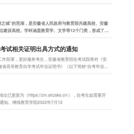
湖之城”的芜湖，是安徽省人民政府与教育部共建高校、安徽
点建设高校。学科涵盖教育学、文学等12个门类，形成了博
教育等不同类型的完整人才培养体系。1、安徽省自考报名
考试相关证明出具方式的通知
”工作部署，更好服务考生，安徽省教育招生考试院将对《安
徽省高等教育自学考试毕业证明书》（以下简称“自考毕业证
自考毕业生登记表证明”）的出具方式进行调整，现将有关情
毕业生登记表证明的出具调整为线上受理，...
（https://zm.ahzsks.cn/），自考生如需要开
。继续教育学院2022年7月12