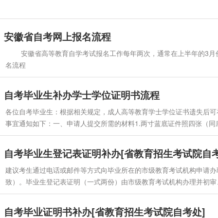
安徽省自考网上报名流程
安徽省高等教育自学考试报名工作每年两次，通常在上半年的3月份和下半年的9
名流程
自考毕业生补办学士学位证明书流程
各位自考毕业生：根据相关规定，成人高等教育学士学位证书遗失后可
事宜通知如下：一、申请人提交所需的材料1.两寸蓝底证件照四张（同底
素，jpg文件，文件大小10k以内，文件名为姓名加身份证号）发送到电子邮
件；3.若为其他人代办，请出示委托书(附件一)及代办人身份证原件、复印
自考毕业生登记表证明补办[省教育招生考试院自考
建议考生通过电话或邮件等方式向毕业所在的市级教育考试机构申请办
致）。毕业生登记表证明（一式两份）由市级教育考试机构办理并初审、
证明材料约5个工作日内以EMS方式邮寄考生本人。（来源https://www.ahzsks.
自考毕业证明书补办[省教育招生考试院自考处]