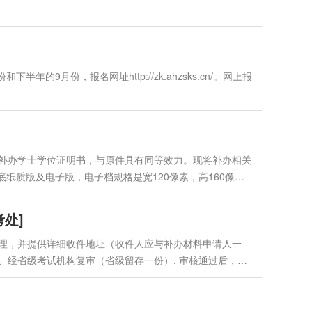
月份，报名网址http://zk.ahzsks.cn/。网上报
补办学士学位证明书，与原件具有同等效力。现将补办相关
纸质版及电子版，电子档规格是宽120像素，高160像
箱KWH@ahnu.edu.cn；2.申请人身份证原件、复印
件；...
处]
理，并提供详细收件地址（收件人应与补办材料申请人一
经省级考试机构复审（省级留存一份）, 审核通过后，该
cn/gdjyzxks/2995.htm