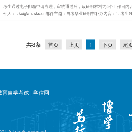
考生通过电子邮箱申请办理，审核通过后，该证明材料约5个工作日内
件人： zkc@ahzsks.cn邮件主题：自考毕业证明书补办内容：1. 考
件人应与补办材料申请人一致）附件：1. 考生身份证照片（正反面）；
业生登记表证明）；3. 2004年前毕业的须提供身份证翻拍的jpg...
共8条
首页
上页
1
下页
尾
教育自学考试
|
学信网
 rights reserved.