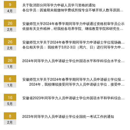
品行端正，身体健康；2. 已获得学士学位，并在获得学士学位后工
平全国统一考试和学科综合水平全国统一考试（若有），成绩合
9
关于取消部分同等学力申硕人员学习资格的通知
作三年以上（含三年）；3. 跨专业申请学位者，应提交近三年内取
格；...
各位学员：因逾期未能缴纳学费或所报专业不够开班人数等原因，
4月
得的与申请专业相关的一项学术成果；4. 符合培养学院要求的其他
取消以下2024年春季同等学力申硕学员学习资格。
报名条件。二、网上申请（一）报名时间 2024年6月14日至8月31
安徽师范大学继续教育学院
日。（二）报名方式符合条件的申请人登录全国同等学力人员申请
26
安徽师范大学2024年春季学期同等学力申硕通过资格初审学员公示
2024年4月9日
硕士学位管理工作信息平台（...
依据有关文件精神，经我校各培养学院、继续教育学院和研究生院
2月
审核，现将通过资格初审的学员名单公布如下（详见附件）。公示
期为三个工作日，即2024年2月26日至2月28日。如有异议，请与
26
安徽师范大学关于2024年春季学期同等学力申请硕士学位现场确认的通知
继续教育学院联系。联系人：朱老师联系电话：0553-3883291【提
各位相关学员： 我校将于3月2-3日（周六、日）进行同等学力申硕
2月
醒】2024年3月2 -3日现场确认，请提前做好准备。
现场确认，现将相关事项通知如下：一、现场确认流程（一）办理
...
时间：3月2-3日（周六、日）9：30-17：00注：拟参加2024年度
26
2024年同等学力人员申请硕士学位外国语水平和学科综合水平全国统一考试报名公告
同等学力人员申请硕士学位外语和学科综合全国统考的学员，请于3
1月
月2日办理现场确认，并做好现场缴费准备。【 学位授予单位须于3
月5日前对新录取学员完成注册审核，在册学员方可参加统考报名；
2024年同等学力全国统考报名公告网址为https://tdxl.neea....
6
安徽师范大学关于2024年春季学期同等学力人员申请硕士学位报名工作的通知
2024年，我校继续接受同等学力人员申请硕士学位，接受申请
1月
的专业见附件《专业目录》。具体工作安排如下：一、报名条件1.
拥护《中华人民共和国宪法》，遵纪守法，品行端正，身体健康；
16
安徽省2023年同等学力人员申请硕士学位外国语水平和学科综合水平全国统一考试提示
2. 已获得学士学位，并在获得学士学位后工作三年以上（含三
5月
年）；3. 跨专业申请学位者，应提交近三年内取得的与申请专业相
关的一项学术成果；4. 符合培养学院要求的其他报名条件。二、网
上申请（一）报名时间：1月6日至2月25日。（二）报名方式：...
8
2023年同等学力人员申请硕士学位全国统一考试工作的通知
2月