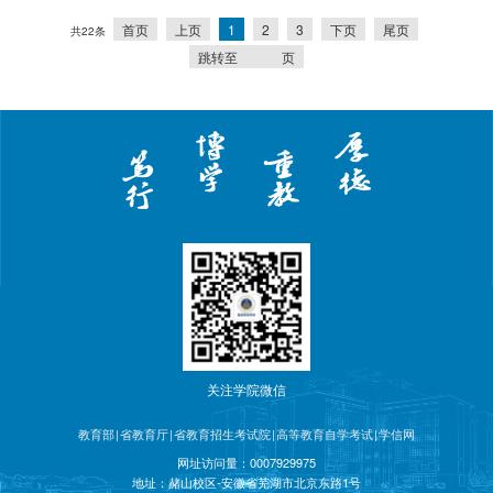
首页
上页
1
2
3
下页
尾页
共22条
跳转至
页
关注学院微信
教育部
|
省教育厅
|
省教育招生考试院
|
高等教育自学考试
|
学信网
网址访问量：
0007929975
地址：赭山校区-安徽省芜湖市北京东路1号