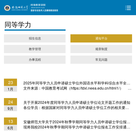
同等学力
招生信息
通知平台
教学管理
规章制度
办事流程
常见问题
23
2025年同等学力人员申请硕士学位外国语水平和学科综合水平全国统一考试报名通知
文件来源：中国教育考试网（https://tdxl.neea.edu.cn/html1/） 发
1月
布时间：2025-01-222025年同等学力人员申请硕士学位外国语水平
和学科综合水平全国统一考试（简称“同等学力全国统考”）将于5月
24
关于开展2024年度同等学力人员申请硕士学位论文开题工作的通知
18日举行。现将报名有关事项公告如下：一、考试时间2025年5月
各位学员：根据国家对同等学力人员申请硕士学位工作的相关要求
9月
18日（星期日）外国语水平考试时间：9:00~11:30；学科综合水平
和学校相关规定，我校近期开展2024年度学位论文开题申请工作，
考试时间：14:30~17:30。二、报名条件所有报名参加同等学力全国
具体工作流程如下：一．申请条件1．2021年秋季加入我校同等学
统考的考生，须是在“全国同等学力人员申请硕士学位管理工作信息
13
安徽师范大学关于2024年秋季学期同等学力人员申请硕士学位报名工作的通知
力注册库中，且距学习有效期终止时间一年及以上的学员；2．已修
平台”...
现将我校2024年秋季学期同等学力申请硕士学位报名工作安排通知
6月
完专业培养计划规定所有课程，修满学分，且每门课程成绩在75分
如下：一、报名条件1. 拥护《中华人民共和国宪法》，遵纪守法，
及以上；3．参加以研究生毕业同等学力人员申请硕士学位外国语水