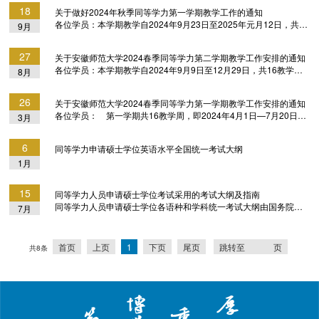
3月10日至6月29日）。具体安排如下：1、学习方式。以线上网课
https://ahnutdxl.sccchina.net）”；学员凭个人账号登录。如安排线
18
关于做好2024年秋季同等学力第一学期教学工作的通知
为主，包括课程直播、录播以及课程空间资源学习，学习平台“安徽
下教学活动，由所在专业在班级群通知。...
各位学员：本学期教学自2024年9月23日至2025年元月12日，共16
9月
师范大学同等学力教学平台”访问地址
教学周。具体安排如下：1、学习方式。学员通个人学习账号访
https://ahnutdxl.sccchina.net”，学员凭个人账号登录。如安排线下
问“安徽师范大学同等学力教学平台
教学活动，由所在专业在班级群通知。2、公共课程。见下方表格。
27
关于安徽师范大学2024春季同等学力第二学期教学工作安排的通知
https://ahnutdxl.sccchina.net”（简称“同力教学平台”），开展课程直
公共课程教学安排3、...
各位学员：本学期教学自2024年9月9日至12月29日，共16教学
8月
播、录播以及课程空间资源学习。2、公共课程。公共课程教学安排
周。具体安排如下：1、学习平台。访问地址“安徽师范大学同等学
见下方表格。其中录播课由学员自行在学习平台点播学习课程视
力教学平台https://ahnutdxl.sccchina.net”（简称“同力教学平台”），
频，平台记录学习时长；直播课需学员实时同步在线参与任课教师
26
关于安徽师范大学2024春季同等学力第一学期教学工作安排的通知
主要提供课程直播、录播以及课程空间资源学习。2、公共课程。安
的课堂教学，完成课堂任务，...
各位学员： 第一学期共16教学周，即2024年4月1日—7月20日，
3月
排见下方表格。其中录播课程由学员自行在学习平台点播学习课程
具体安排如下： 1、学习平台。访问地址“安徽师范大学同等学力
视频，平台记录学习时长；直播课程需学员实时同步在线参与任课
教学平台 https://ahnutdxl.sccchina.net”（简称“同力教学平台”），
教师的课堂教学，完成课堂任务，平台根据在线情况考勤。...
6
同等学力申请硕士学位英语水平全国统一考试大纲
主要提供课程直播或点播以及课程空间资源学习。 2、公共课程。
1月
安排见下方表格。其中录播课程由学员自行在学习平台点播观看，
完成作业，平台自动记录学习时间；直播课程需学员实时同步在线
参与任课教师的课堂教学，完成课堂任务，...
15
同等学力人员申请硕士学位考试采用的考试大纲及指南
同等学力人员申请硕士学位各语种和学科统一考试大纲由国务院学
7月
位委员会办公室制定。《同等学力人员申请临床医学硕士专业学位
学科综合水平考试大纲》和《同等学力人员申请口腔医学硕士专业
学位学科综合水平考试大纲》由北京大学医学出版社发行；《同等
首页
上页
1
下页
尾页
跳转至
页
共8条
学力人员申请中医硕士专业学位学科综合水平考试大纲》、法学科
目考试大纲第五版（修订稿）、哲学科目考试大纲补充说明（2019
年）、政治学科目考试大纲补充说明（2019年）、哲学、社会学和
图书馆、...