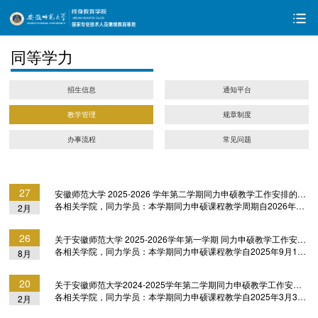
同等学力
招生信息
通知平台
教学管理
规章制度
办事流程
常见问题
27
安徽师范大学 2025-2026 学年第二学期同力申硕教学工作安排的通知
各相关学院，同力学员：本学期同力申硕课程教学周期自2026年3
2月
月9日至6月28日（校历第2至17周），共16教学周。具体安排如
下：1、学习方式。以线上网课为主，包括直播教学、录播课教学以
26
关于安徽师范大学 2025-2026学年第一学期 同力申硕教学工作安排的通知
及课程空间资源学习。学习平台为“安徽师范大学同等学力教学平台
各相关学院，同力学员：本学期同力申硕课程教学自2025年9月15
8月
（网址https://ahnutdxl.sccchina.net）”；学员凭个人账号登录。如
日（校历第3周）至2026年1月4日（校历第18周），共16教学周；
安排线下教学活动，由所在专业在班级群通知。2、公共课程安排。
2025年秋招同力的教学活动顺延一周，即：自2025年9月22日至
由终身教育学院安排，详见下方表格。2025-2026学年第二学期同
20
关于安徽师范大学2024-2025学年第二学期同力申硕教学工作安排的通知
2026年1月11日。具体安排如下：1、学习方式。以线上网课为主，
力申硕公共课教学安排表3、...
各相关学院，同力学员：本学期同力申硕课程教学自2025年3月3日
2月
包括直播课教学、录播课教学以及课程空间资源学习；学习平台
至6月22日，共16教学周（2025年春招同力教学顺延一周，即：自
为“安徽师范大学同等学力教学平台（网址