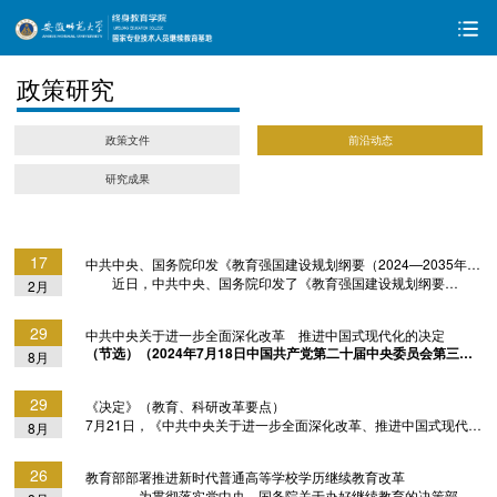
政策研究
政策文件
前沿动态
研究成果
17
中共中央、国务院印发《教育强国建设规划纲要（2024—2035年）》 加快建设中国特色社会主义教育强国
近日，中共中央、国务院印发了《教育强国建设规划纲要
2月
（2024—2035年）》（以下简称《纲要》），面向到2035年建成
教育强国目标，对加快建设教育强国作出全面系统部署。 《纲
29
中共中央关于进一步全面深化改革 推进中国式现代化的决定
要》坚持以习近平新时代中国特色社会主义思想为指导，深入贯彻
（节选）（2024年7月18日中国共产党第二十届中央委员会第三次
8月
党的二十大和二十届二中、三中全会精神，全面贯彻习近平总书记
全体会议通过）为贯彻落实党的二十大作出的战略部署，二十届中
关于教育的重要论述，强调坚持教育优先发展，全面贯彻党的教育
央委员会第三次全体会议研究了进一步全面深化改革、推进中国式
方针，坚定不移走中国特色社会主义教育发展道路，坚持社会主义
29
《决定》（教育、科研改革要点）
现代化问题，作出如下决定。四、构建支持全面创新体制机制教
办学方向，...
7月21日，《中共中央关于进一步全面深化改革、推进中国式现代化
8月
育、科技、人才是中国式现代化的基础性、战略性支撑。必须深入
的决定》全文发布。这份指导新征程上进一步全面深化改革的纲领
实施科教兴国战略、人才强国战略、创新驱动发展战略，统筹推进
性文件，覆盖推进中国式现代化方方面面，构筑了全景图，重点部
教育科技人才体制机制一体改革，健全新型举国体制，提升国家创
26
教育部部署推进新时代普通高等学校学历继续教育改革
署未来五年的重大改革举措。教育l 优化高等教育布局，加快建设中
新体系整体效能。...
为贯彻落实党中央、国务院关于办好继续教育的决策部