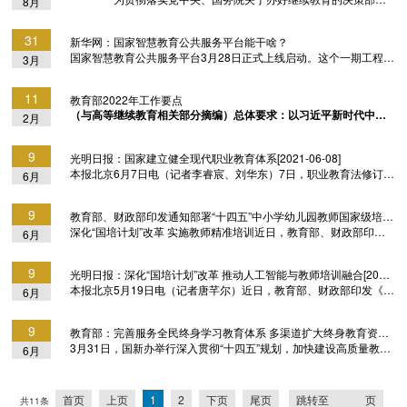
8月
国特色、世界一流的大学和优势学科。l 分类推进高校改革，建立科
署，推动普通高等学校学历继续教育规范、健康、有序发展，近
技发展、国家战略需求牵引的学科设置调整机制和人才培养模式，
日，教育部印发《教育部关于推进新时代普通高等学校学历继续教
超常布局急需学科专业，加强基础学科、新兴学科、交叉学科建设
31
新华网：国家智慧教育公共服务平台能干啥？
育改革的实施意见》（以下简称《实施意见》），以“全面规范、提
和拔尖人才培养，...
国家智慧教育公共服务平台3月28日正式上线启动。这个一期工程聚
3月
高质量”为主线，对普通高校举办的学历继续教育改革作出全面部
合了国家中小学智慧教育平台、国家职业教育智慧教育平台、国家
署，推动形成办学结构合理、质量标准完善、办学行为规范、监管
高等教育智慧教育平台、国家24365大学生就业服务平台4个子平台
措施有效、保障机制健全的新格局。 《实施意见》强...
11
教育部2022年工作要点
的综合集成平台，具有怎样的特点和功能？能为学生、教师、学校
（与高等继续教育相关部分摘编）总体要求：以习近平新时代中国
2月
带来哪些变化？教育部29日举行新闻发布会介绍了相关情况。国家
特色社会主义思想为指导，深入学习贯彻党的十九大和十九届历次
中小学智慧教育平台：有效服务“停课不停学”和“双减”国家中小学智
全会精神，认真贯彻落实习近平总书记关于教育的重要论述，深刻
慧教育平台由国家中小学网络云平台改版升级而...
9
光明日报：国家建立健全现代职业教育体系[2021-06-08]
认识“两个确立”的决定性意义，增强“四个意识”、坚定“四个自
本报北京6月7日电（记者李睿宸、刘华东）7日，职业教育法修订草
6月
信”、做到“两个维护”，弘扬伟大建党精神，坚持稳中求进工作总基
案提请全国人大常委会审议，草案明确规定国家建立健全职业学校
调，完整、准确、全面贯彻新发展理念，服务构建新发展格局，坚
教育和职业培训并重，职业教育与普通教育相互融通，初级、中
持和加强党对教育工作的全面领导，全面贯彻党...
9
教育部、财政部印发通知部署“十四五”中小学幼儿园教师国家级培训计划实施工作
级、高级职业教育有效贯通的现代职业教育体系。“职业教育是国民
深化“国培计划”改革 实施教师精准培训近日，教育部、财政部印发
6月
教育体系和人力资源开发的重要组成部分，是培养多样化人才、传
《关于实施中小学幼儿园教师国家级培训计划（2021—2025年）的
承技术技能、促进就业创业的重要途径。”教育部部长陈宝生在作草
通知》，明确“十四五”期间“国培计划”实施思路、支持方向、工作重
案说明时表示，本次草案修订聚焦职业教育领域热点...
9
光明日报：深化“国培计划”改革 推动人工智能与教师培训融合[2021-05-19]
点，推进教师培训提质增效，助力教师队伍高质量发展。文件以贯
本报北京5月19日电（记者唐芊尔）近日，教育部、财政部印发《关
6月
彻落实习近平总书记关于加强中西部欠发达地区教师精准培训的重
于实施中小学幼儿园教师国家级培训计划（2021—2025年）的通
要讲话精神为核心，深刻把握教育高质量发展阶段的新要求，坚持
知》（以下简称《通知》），明确“十四五”期间“国培计划”实施思
示范引领与整体提升结合，推进以教师自主学...
9
教育部：完善服务全民终身学习教育体系 多渠道扩大终身教育资源[2021-03-31]
路、支持方向、工作重点，推进教师培训提质增效，助力教师队伍
3月31日，国新办举行深入贯彻“十四五”规划，加快建设高质量教育
6月
高质量发展。《通知》要求，“十四五”期间，要重点支持中西部欠发
体系发布会。教育部副部长宋德民在发布会上表示，“十四五”时期将
达地区农村义务教育学校、幼儿园骨干教师、校园长和培训者深度
完善服务全民终身学习的教育体系，多渠道扩大终身教育资源，更
培训；实现巩固拓展教育脱贫攻坚成果同乡村振...
好满足不同群体多元化学习需求。宋德民介绍，“十四五”时期将构建
首页
上页
1
2
下页
尾页
跳转至
页
共11条