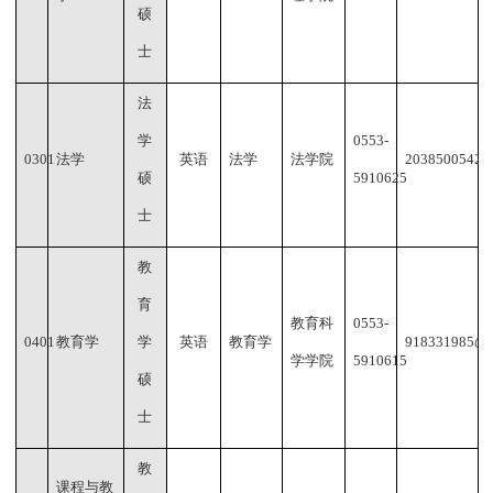
硕
士
法
学
0553-
0301
法学
英语
法学
法学院
2038500542@
硕
5910625
士
教
育
教育科
0553-
0401
教育学
学
英语
教育学
918331985@q
学学院
5910615
硕
士
教
课程与教