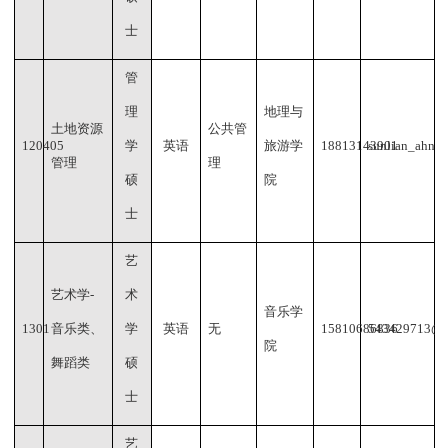
士
管
理
地理与
土地资源
公共管
120405
学
英语
旅游学
18813143901
sunlian_ahnu
管理
理
硕
院
士
艺
艺术学
-
术
音乐学
1301
音乐类、
学
英语
无
15810686836
543429713@q
院
舞蹈类
硕
士
艺