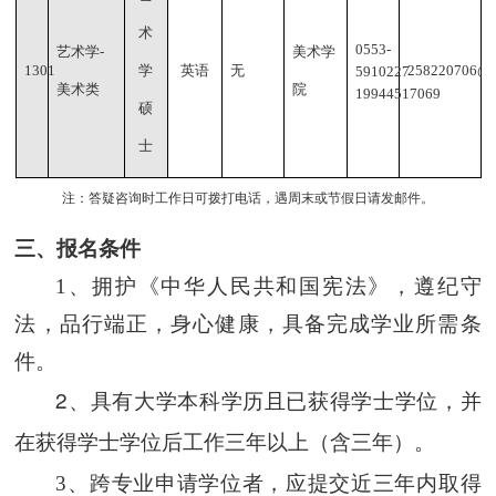
术
0553-
艺术学
-
美术学
1301
学
英语
无
258220706@q
5910227
美术类
院
19944517069
硕
士
注：答疑咨询时工作日可拨打电话，遇周末或节假日请发邮件。
三、
报名条件
1、
拥护《中华人民共和国宪法》，遵纪守
法，品行端正，
身心
健康，具备完成学业所需条
件。
2、
具有大学本科学历且已获得学士学位，并
在获得学士学位后工作三年以上（含三年）。
3、
跨专业申请学位者，应提交近三年内取得