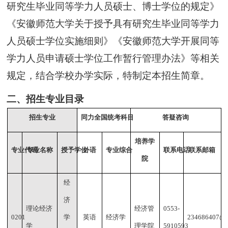
研究生毕业同等学力人员硕士、博士学位的规定》
《安徽师范大学关于授予具有研究生毕业同等学力
人员硕士学位实施细则》《安徽师范大学开展同等
学力人员申请硕士学位工作暂行管理办法》等相关
规定，结合学校办学实际，特制定本招生简章。
二
、
招生专业目录
招生专业
同力全国统考科目
答疑咨询
培养学
专业代码
专业名称
授予学位
外语
专业综合
联系电话
联系邮箱
院
经
济
理论经济
经济管
0553-
0201
学
英语
经济学
234686407@q
学
理学院
5910593