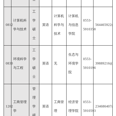
工
计算机
计算机
计算机科
学
0553-
0812
英语
科学与
与信息
564465922@q
学与技术
硕
5910358
技术
学院
士
工
生态与
环境科学
学
0553-
0830
英语
无
环境学
39889216@qq
与工程
硕
5910196
院
士
管
理
工商管理
工商管
经济管
0553-
1202
学
英语
234686407@q
学
理
理学院
5910593
硕