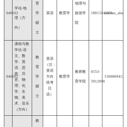
育
地理与
学论
-地
040102
学
英语
教育学
旅游学
18813143901
sunlian_ahnu
理（方
硕
院
向）
士
课程与教
学论
-语
文、数
教
英语
学、英
（注：
育
语、思
英语
教师教
0553-
政、历
040102
学
方向
教育学
1569869412@
史、物
育学院
5912098
统考
理、化
硕
日
学、生
语）
士
物、美
术、音乐
（方向）
教