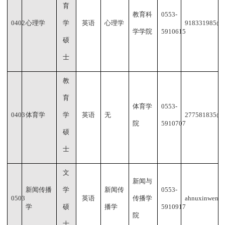
育
教育科
0553-
0402
心理学
学
英语
心理学
918331985@q
学学院
5910615
硕
士
教
育
体育学
0553-
0403
体育学
学
英语
无
277581835@q
院
5910707
硕
士
文
新闻与
新闻传播
学
新闻传
0553-
0503
英语
传播学
ahnuxinwen@
学
硕
播学
5910917
院
士